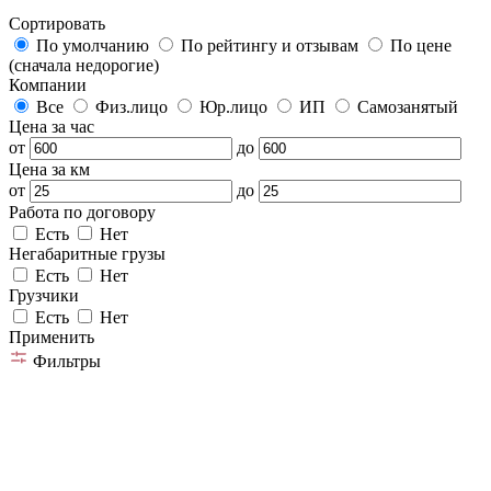
Сортировать
По умолчанию
По рейтингу и отзывам
По цене
(сначала недорогие)
Компании
Все
Физ.лицо
Юр.лицо
ИП
Самозанятый
Цена за час
от
до
Цена за км
от
до
Работа по договору
Есть
Нет
Негабаритные грузы
Есть
Нет
Грузчики
Есть
Нет
Применить
Фильтры